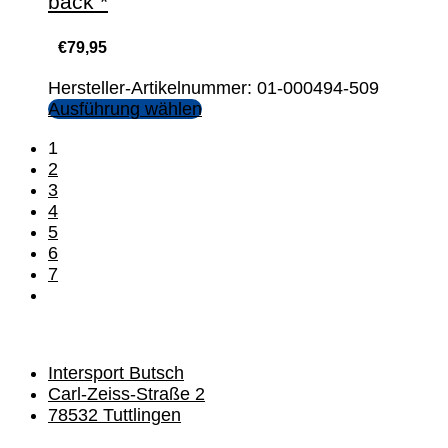
back *
€
79,95
Hersteller-Artikelnummer: 01-000494-509
Ausführung wählen
1
2
3
4
5
6
7
Intersport Butsch
Carl-Zeiss-Straße 2
78532 Tuttlingen