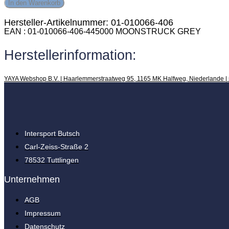
In den Warenkorb
Hersteller-Artikelnummer: 01-010066-406
EAN
01-010066-406-445000 MOONSTRUCK GREY
Herstellerinformation:
YAYA Webshop B.V. | Haarlemmerstraatweg 95, 1165 MK Halfweg, Niederlande |
Intersport Butsch
Carl-Zeiss-Straße 2
78532 Tuttlingen
Unternehmen
AGB
Impressum
Datenschutz