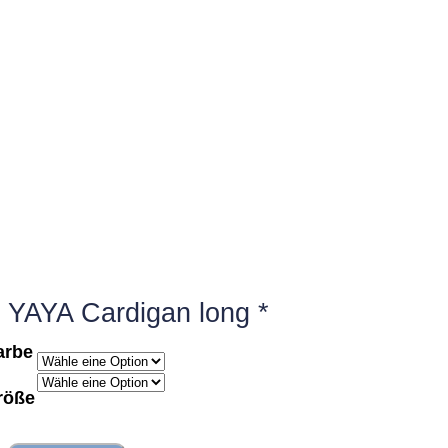
YAYA Cardigan long *
arbe
röße