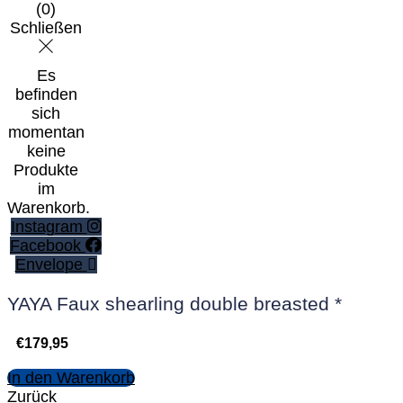
(
0
)
Schließen
Es
befinden
sich
momentan
keine
Produkte
im
Warenkorb.
Instagram
Facebook
Envelope
YAYA Faux shearling double breasted *
€
179,95
In den Warenkorb
Zurück