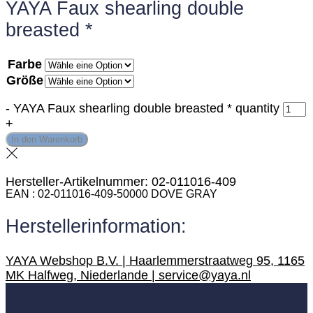
YAYA Faux shearling double
breasted *
Farbe
Größe
-
YAYA Faux shearling double breasted * quantity
+
In den Warenkorb
Hersteller-Artikelnummer: 02-011016-409
EAN
02-011016-409-50000 DOVE GRAY
Herstellerinformation:
YAYA Webshop B.V. | Haarlemmerstraatweg 95, 1165
MK Halfweg, Niederlande | service@yaya.nl