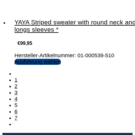
YAYA Striped sweater with round neck an
longs sleeves *
€
99,95
Hersteller-Artikelnummer: 01-000539-510
Ausführung wählen
1
2
3
4
5
6
7