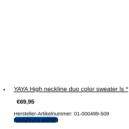
YAYA High neckline duo color sweater ls *
€
69,95
Hersteller-Artikelnummer: 01-000499-509
Ausführung wählen