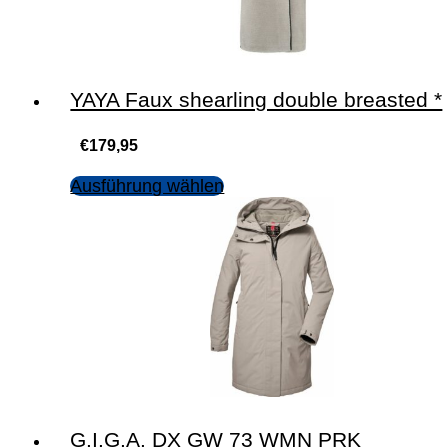
YAYA Faux shearling double breasted *
€
179,95
Ausführung wählen
G.I.G.A. DX GW 73 WMN PRK