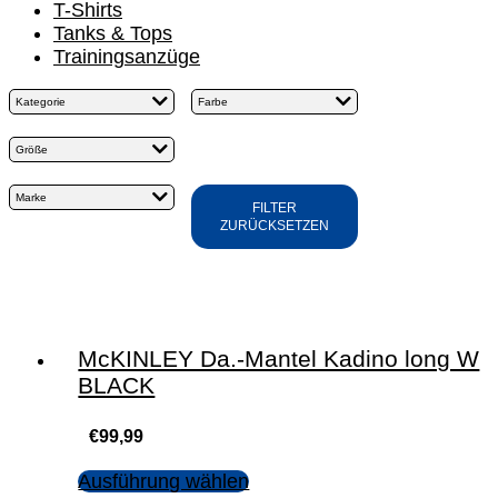
T-Shirts
Tanks & Tops
Trainingsanzüge
Kategorie
Farbe
Größe
Marke
FILTER
ZURÜCKSETZEN
McKINLEY Da.-Mantel Kadino long W
BLACK
€
99,99
Ausführung wählen