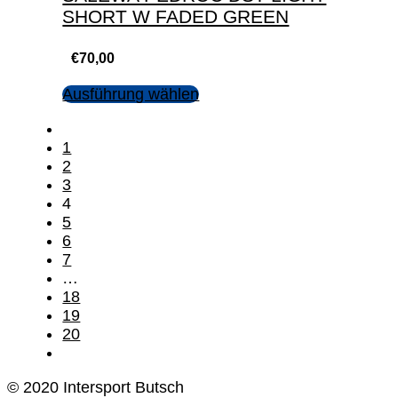
SHORT W FADED GREEN
€
70,00
Ausführung wählen
1
2
3
4
5
6
7
…
18
19
20
© 2020 Intersport Butsch