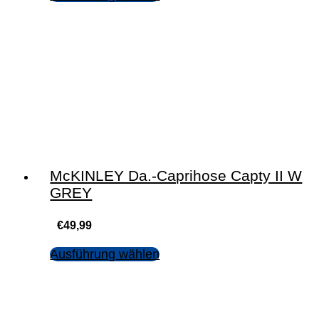
McKINLEY Da.-Caprihose Capty II W
GREY
€
49,99
Ausführung wählen