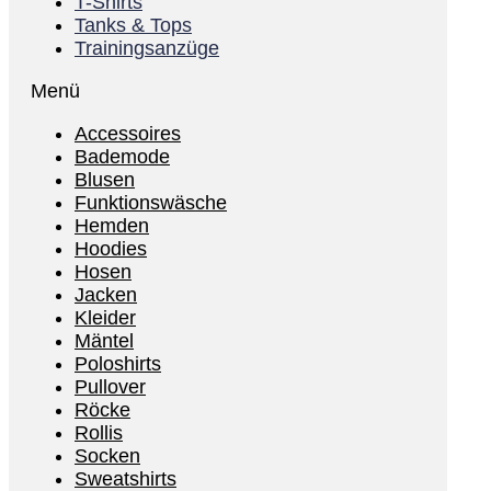
T-Shirts
Tanks & Tops
Trainingsanzüge
Menü
Accessoires
Bademode
Blusen
Funktionswäsche
Hemden
Hoodies
Hosen
Jacken
Kleider
Mäntel
Poloshirts
Pullover
Röcke
Rollis
Socken
Sweatshirts