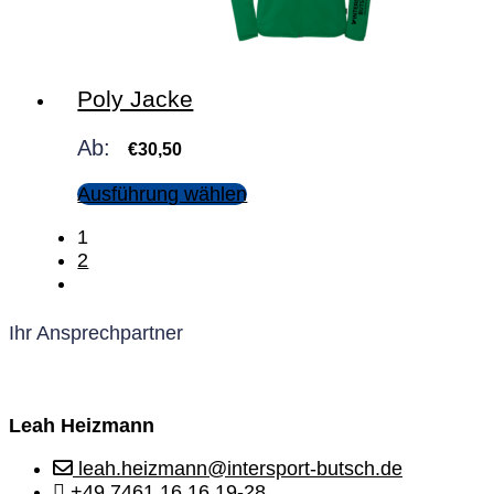
Poly Jacke
Ab:
€
30,50
Ausführung wählen
1
2
Ihr Ansprechpartner
Leah Heizmann
leah.heizmann@intersport-butsch.de
+49 7461 16 16 19-28