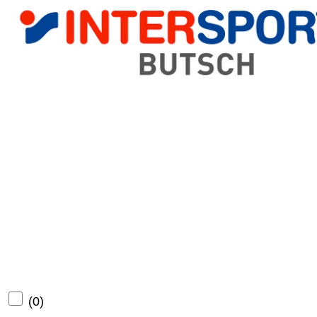
(
0
)