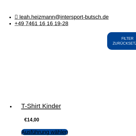
leah.heizmann@intersport-butsch.de
+49 7461 16 16 19-28
Kategorie
Farbe
Größe
Sportart
Marke
FILTER
ZURÜCKSET
T-Shirt Kinder
€
14,00
Ausführung wählen