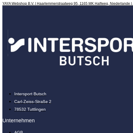
YAYA Webshop B.V. | Haarlemmerstraatweg 95, 1165 MK Halfweg, Niederlande |
Intersport Butsch
Carl-Zeiss-Straße 2
78532 Tuttlingen
Unternehmen
AGB