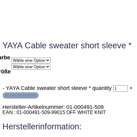
YAYA Cable sweater short sleeve *
arbe
röße
-
YAYA Cable sweater short sleeve * quantity
+
In den Warenkorb
Hersteller-Artikelnummer: 01-000491-509
EAN
01-000491-509-99015 OFF WHITE KNIT
Herstellerinformation: