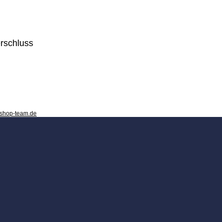
rschluss
-shop-team.de