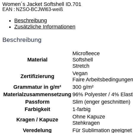
Women´s Jacket Softshell ID.701
EAN
NZSO-BCJWI63-weiß
Beschreibung
Zusätzliche Informationen
Beschreibung
Microfleece
Material
Softshell
Stretch
Vegan
Zertifizierung
Faire Arbeitsbedingunge
Grammatur in g/m²
300 g/m²
Materialzusammensetzung
96% Polyester / 4% Elas
Passform
Slim (enger geschnitten)
Farbigkeit
1-farbig
Ohne Kapuze
Kragen / Kapuze
Stehkragen
Veredelung
Für Sublimation geeignet