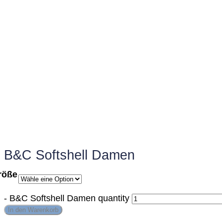
B&C Softshell Damen
röße
-
B&C Softshell Damen quantity
In den Warenkorb