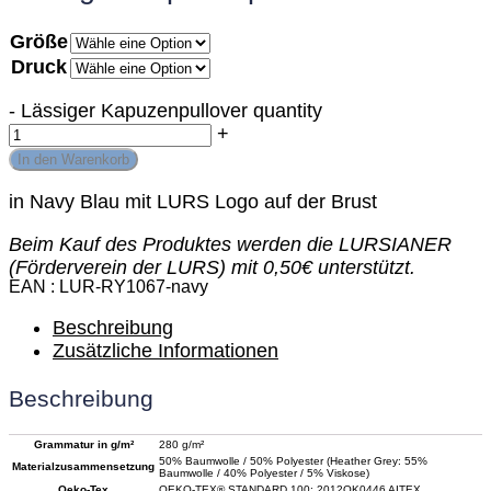
Größe
Druck
-
Lässiger Kapuzenpullover quantity
+
In den Warenkorb
in Navy Blau mit LURS Logo auf der Brust
Beim Kauf des Produktes werden die LURSIANER
(Förderverein der LURS) mit 0,50€ unterstützt.
EAN
LUR-RY1067-navy
Beschreibung
Zusätzliche Informationen
Beschreibung
Grammatur in g/m²
280 g/m²
50% Baumwolle / 50% Polyester (Heather Grey: 55%
Materialzusammensetzung
Baumwolle / 40% Polyester / 5% Viskose)
Oeko-Tex
OEKO-TEX® STANDARD 100: 2012OK0446 AITEX