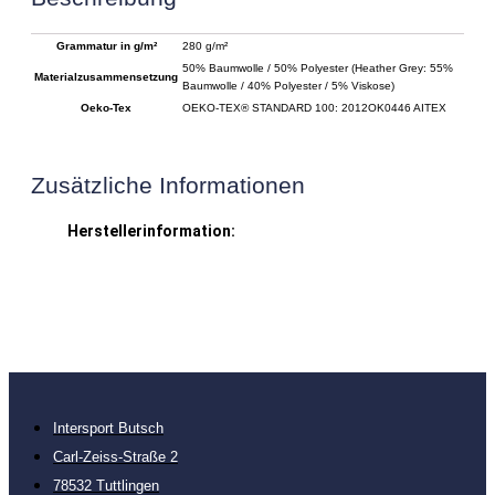
Grammatur in g/m²
280 g/m²
50% Baumwolle / 50% Polyester (Heather Grey: 55%
Materialzusammensetzung
Baumwolle / 40% Polyester / 5% Viskose)
Oeko-Tex
OEKO-TEX® STANDARD 100: 2012OK0446 AITEX
Zusätzliche Informationen
Herstellerinformation:
Intersport Butsch
Carl-Zeiss-Straße 2
78532 Tuttlingen