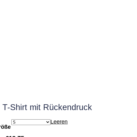
T-Shirt mit Rückendruck
Leeren
röße