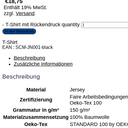
€
18,75
Enthält 19% MwSt.
zzgl.
Versand
-
T-Shirt mit Rückendruck quantity
In den Warenkorb
T-Shirt
EAN
SCM-JN001-black
Beschreibung
Zusätzliche Informationen
Beschreibung
Material
Jersey
Faire Arbeitsbedingunge
Zertifizierung
Oeko-Tex 100
Grammatur in g/m²
150 g/m²
Materialzusammensetzung
100% Baumwolle
Oeko-Tex
STANDARD 100 by OEKO-