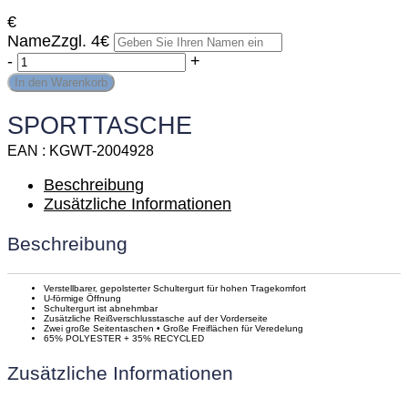
€
Name
Zzgl. 4€
-
Kempa
+
Tasche
In den Warenkorb
quantity
SPORTTASCHE
EAN
KGWT-2004928
Beschreibung
Zusätzliche Informationen
Beschreibung
Verstellbarer, gepolsterter Schultergurt für hohen Tragekomfort
U-förmige Öffnung
Schultergurt ist abnehmbar
Zusätzliche Reißverschlusstasche auf der Vorderseite
Zwei große Seitentaschen • Große Freiflächen für Veredelung
65% POLYESTER + 35% RECYCLED
Zusätzliche Informationen