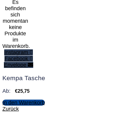
Es
befinden
sich
momentan
keine
Produkte
im
Warenkorb.
Instagram
Facebook
Envelope
Kempa Tasche
Ab:
€
25,75
In den Warenkorb
Zurück