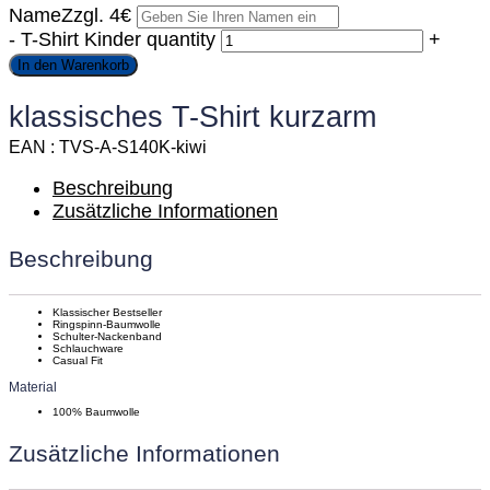
Name
Zzgl. 4€
-
T-Shirt Kinder quantity
+
In den Warenkorb
klassisches T-Shirt kurzarm
EAN
TVS-A-S140K-kiwi
Beschreibung
Zusätzliche Informationen
Beschreibung
Klassischer Bestseller
Ringspinn-Baumwolle
Schulter-Nackenband
Schlauchware
Casual Fit
Material
100% Baumwolle
Zusätzliche Informationen