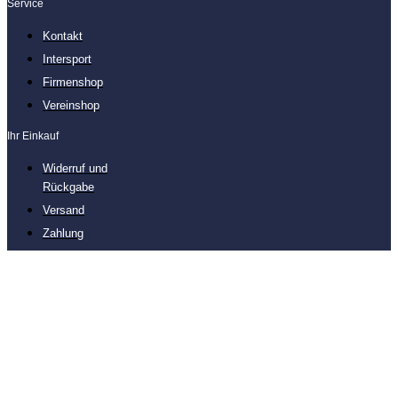
Service
Kontakt
Intersport
Firmenshop
Vereinshop
Ihr Einkauf
Widerruf und
Rückgabe
Versand
Zahlung
© Sport-Butsch GmbH & Co.KG 2021 | Made by onetop GmbH
© Sport-Butsch GmbH & Co.KG 2021
Made by onetop GmbH