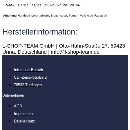
Größe
116/116, 122/128, 134/140, 146/152, 158/164
Abteilung
Handball, Leichtathletik, Breitensport, Turnen, Volleyball, Faustball
Herstellerinformation:
L-SHOP-TEAM GmbH | Otto-Hahn-Straße 27, 59423
Unna, Deutschland | info@l-shop-team.de
Intersport Butsch
Carl-Zeiss-Straße 2
78532 Tuttlingen
Unternehmen
AGB
Impressum
Datenschutz