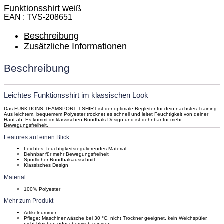
Funktionsshirt weiß
EAN
TVS-208651
Beschreibung
Zusätzliche Informationen
Beschreibung
Leichtes Funktionsshirt im klassischen Look
Das FUNKTIONS TEAMSPORT T-SHIRT ist der optimale Begleiter für dein nächstes Training.
Aus leichtem, bequemem Polyester trocknet es schnell und leitet Feuchtigkeit von deiner
Haut ab. Es kommt im klassischen Rundhals-Design und ist dehnbar für mehr
Bewegungsfreiheit.
Features auf einen Blick
Leichtes, feuchtigkeitsregulierendes Material
Dehnbar für mehr Bewegungsfreiheit
Sportlicher Rundhalsausschnitt
Klassisches Design
Material
100% Polyester
Mehr zum Produkt
Artikelnummer:
Pflege:
Maschinenwäsche bei 30 °C, nicht Trockner geeignet, kein Weichspüler,
nicht bleichen oder chemisch reinigen.