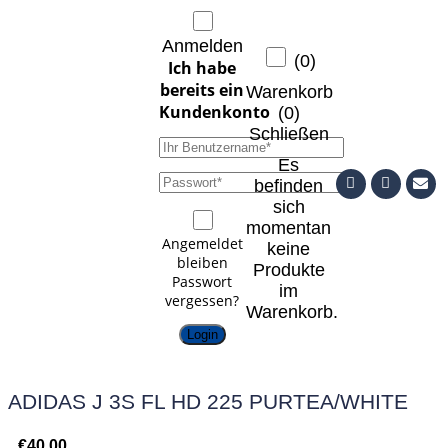
Anmelden
(
0
)
Warenkorb
(
0
)
Schließen
Es
befinden
sich
momentan
Angemeldet
keine
bleiben
Produkte
Passwort
im
vergessen?
Warenkorb.
Login
ADIDAS J 3S FL HD 225 PURTEA/WHITE
€
40,00