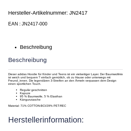
Hersteller-Artikelnummer: JN2417
EAN
JN2417-000
Beschreibung
Beschreibung
Dieser adidas Hoodie für Kinder und Teens ist ein vielseitiger Layer. Der Baumwollmix
ist weich und bequem ? einfach gemütlich, ob zu Hause oder unterwegs mit
Freund_innen. Die legendären 3-Streifen an den Ärmeln verpassen dem Design
einen sportlichen Touch.
Regulär geschnitten
Kapuze
95 % Baumwolle, 5 % Elasthan
Kängurutasche
Material: 71% COTTON-BCI/29% PET-REC
Herstellerinformation: