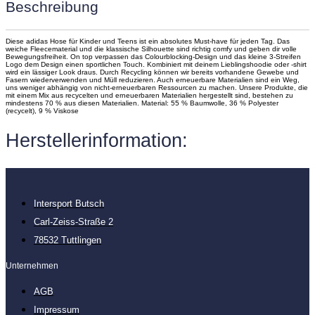
Beschreibung
Diese adidas Hose für Kinder und Teens ist ein absolutes Must-have für jeden Tag. Das
weiche Fleecematerial und die klassische Silhouette sind richtig comfy und geben dir volle
Bewegungsfreiheit. On top verpassen das Colourblocking-Design und das kleine 3-Streifen
Logo dem Design einen sportlichen Touch. Kombiniert mit deinem Lieblingshoodie oder -shirt
wird ein lässiger Look draus. Durch Recycling können wir bereits vorhandene Gewebe und
Fasern wiederverwenden und Müll reduzieren. Auch erneuerbare Materialien sind ein Weg,
uns weniger abhängig von nicht-erneuerbaren Ressourcen zu machen. Unsere Produkte, die
mit einem Mix aus recycelten und erneuerbaren Materialien hergestellt sind, bestehen zu
mindestens 70 % aus diesen Materialien. Material: 55 % Baumwolle, 36 % Polyester
(recycelt), 9 % Viskose
Herstellerinformation:
Intersport Butsch
Carl-Zeiss-Straße 2
78532 Tuttlingen
Unternehmen
AGB
Impressum