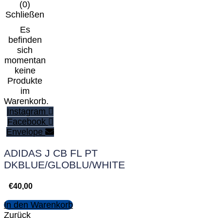
(
0
)
Schließen
Es
befinden
sich
momentan
keine
Produkte
im
Warenkorb.
Instagram
Facebook
Envelope
ADIDAS J CB FL PT
DKBLUE/GLOBLU/WHITE
€
40,00
In den Warenkorb
Zurück