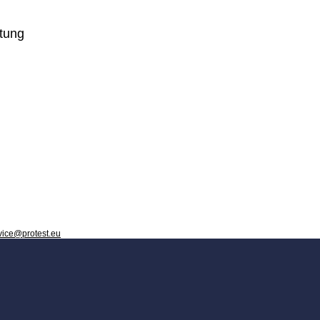
tung
vice@protest.eu