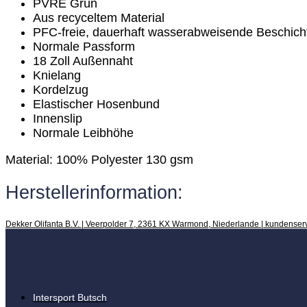
PVRE Grün
Aus recyceltem Material
PFC-freie, dauerhaft wasserabweisende Beschich
Normale Passform
18 Zoll Außennaht
Knielang
Kordelzug
Elastischer Hosenbund
Innenslip
Normale Leibhöhe
Material: 100% Polyester 130 gsm
Herstellerinformation:
Dekker Olifanta B.V. | Veerpolder 7, 2361 KX Warmond, Niederlande | kundenser
Intersport Butsch