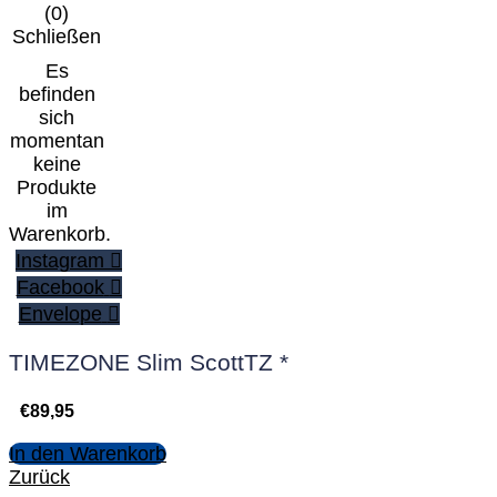
(
0
)
Schließen
Es
befinden
sich
momentan
keine
Produkte
im
Warenkorb.
Instagram
Facebook
Envelope
TIMEZONE Slim ScottTZ *
€
89,95
In den Warenkorb
Zurück