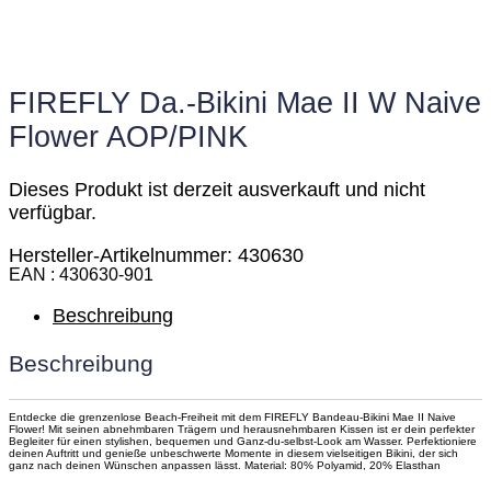
FIREFLY Da.-Bikini Mae II W Naive
Flower AOP/PINK
Dieses Produkt ist derzeit ausverkauft und nicht
verfügbar.
Hersteller-Artikelnummer: 430630
EAN
430630-901
Beschreibung
Beschreibung
Entdecke die grenzenlose Beach-Freiheit mit dem FIREFLY Bandeau-Bikini Mae II Naive
Flower! Mit seinen abnehmbaren Trägern und herausnehmbaren Kissen ist er dein perfekter
Begleiter für einen stylishen, bequemen und Ganz-du-selbst-Look am Wasser. Perfektioniere
deinen Auftritt und genieße unbeschwerte Momente in diesem vielseitigen Bikini, der sich
ganz nach deinen Wünschen anpassen lässt. Material: 80% Polyamid, 20% Elasthan