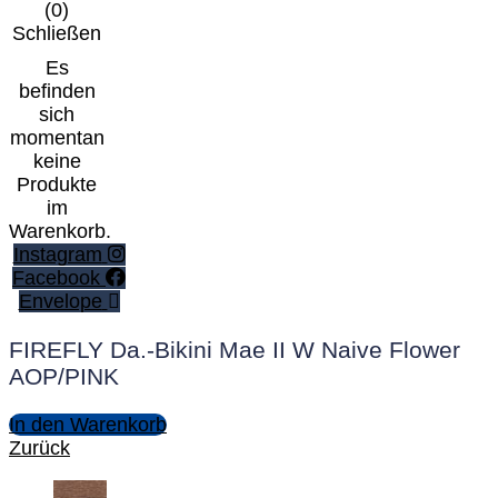
(
0
)
Schließen
Es
befinden
sich
momentan
keine
Produkte
im
Warenkorb.
Instagram
Facebook
Envelope
FIREFLY Da.-Bikini Mae II W Naive Flower
AOP/PINK
In den Warenkorb
Zurück