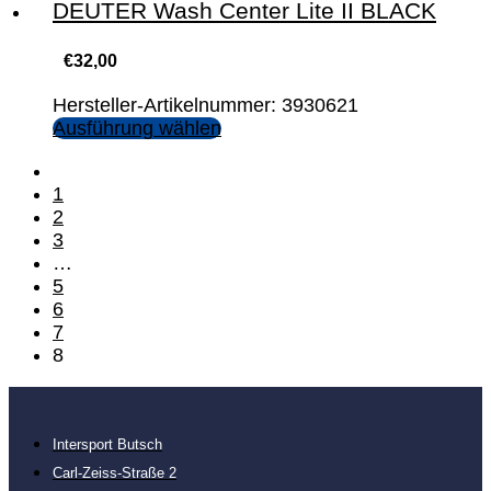
DEUTER Wash Center Lite II BLACK
€
32,00
Hersteller-Artikelnummer: 3930621
Ausführung wählen
1
2
3
…
5
6
7
8
Intersport Butsch
Carl-Zeiss-Straße 2